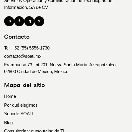
Servicios Operación y Administración de Tecnologías de
Información, SA de CV
in
f
ig
x
Contacto
Tel. +52 (55) 5556-1730
contacto@soati.mx
Frambuesa 73, Int 201, Nueva Santa María, Azcapotzalco,
02800 Ciudad de México, México.
Mapa del sitio
Home
Por qué elegirnos
Soporte SOATI
Blog
Consultoría y outsourcing de TI