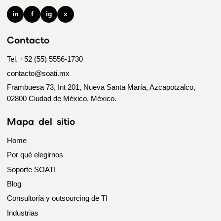
in
f
ig
x
Contacto
Tel. +52 (55) 5556-1730
contacto@soati.mx
Frambuesa 73, Int 201, Nueva Santa María, Azcapotzalco,
02800 Ciudad de México, México.
Mapa del sitio
Home
Por qué elegirnos
Soporte SOATI
Blog
Consultoría y outsourcing de TI
Industrias