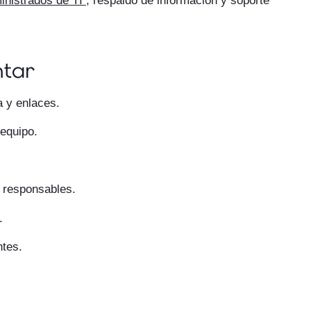
inistrados de TI
, respaldo de información y soporte
tar
a y enlaces.
equipo.
 responsables.
.
ntes.