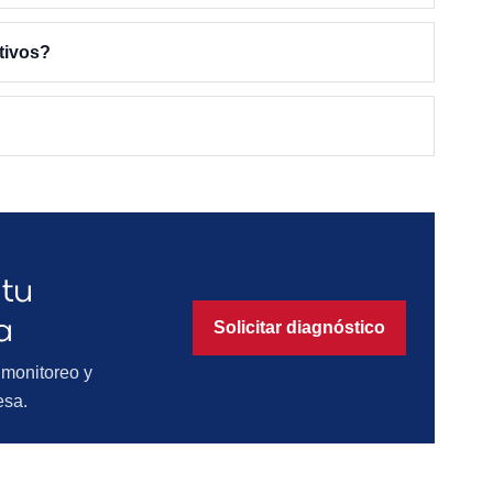
tivos?
tu
a
Solicitar diagnóstico
, monitoreo y
esa.