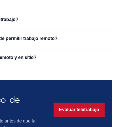
etrabajo?
e permitir trabajo remoto?
emoto y en sitio?
co de
Evaluar teletrabajo
te antes de que la