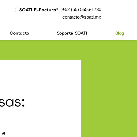
+52 (55) 5556-1730
SOATI E-Factura®
contacto@soati.mx
Contacto
Soporte SOATI
Blog
sas:
s e