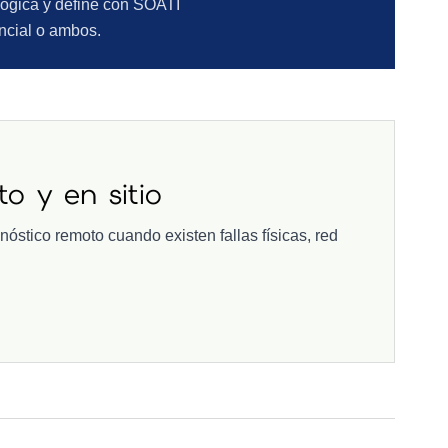
ológica y define con SOATI
ncial o ambos.
o y en sitio
óstico remoto cuando existen fallas físicas, red