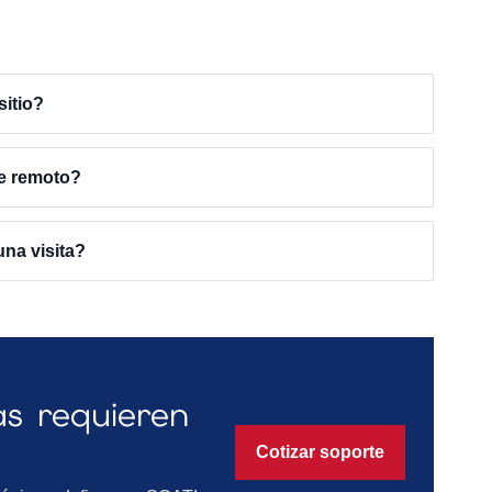
itio?
te remoto?
na visita?
as requieren
Cotizar soporte