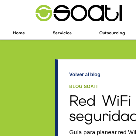
Home
Servicios
Outsourcing
Volver al blog
BLOG SOATI
Red WiFi 
seguridad
Guía para planear red WiF