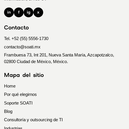
in
f
ig
x
Contacto
Tel. +52 (55) 5556-1730
contacto@soati.mx
Frambuesa 73, Int 201, Nueva Santa María, Azcapotzalco,
02800 Ciudad de México, México.
Mapa del sitio
Home
Por qué elegirnos
Soporte SOATI
Blog
Consultoría y outsourcing de TI
Industrias