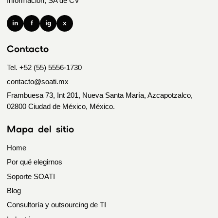
Información, SA de CV
in
f
ig
x
Contacto
Tel. +52 (55) 5556-1730
contacto@soati.mx
Frambuesa 73, Int 201, Nueva Santa María, Azcapotzalco,
02800 Ciudad de México, México.
Mapa del sitio
Home
Por qué elegirnos
Soporte SOATI
Blog
Consultoría y outsourcing de TI