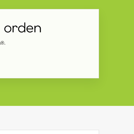
 orden
a®.