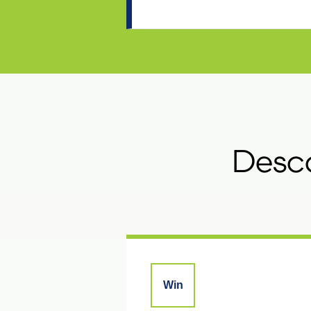
Desca
Win