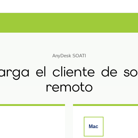
AnyDesk SOATI
rga el cliente de s
remoto
Mac